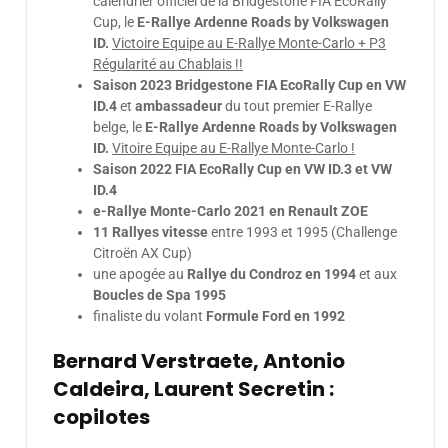
calendrier officiel de la Bridgestone FIA EcoRally
Cup, le
E-Rallye Ardenne Roads by Volkswagen
ID.
Victoire Equipe au E-Rallye Monte-Carlo + P3
Régularité au Chablais !!
Saison 2023 Bridgestone FIA EcoRally Cup en VW
ID.4
et
ambassadeur
du tout premier E-Rallye
belge, le
E-Rallye Ardenne Roads by Volkswagen
ID.
Vitoire Equipe au E-Rallye Monte-Carlo !
Saison 2022 FIA EcoRally Cup en VW ID.3 et VW
ID.4
e-Rallye Monte-Carlo 2021 en Renault ZOE
11 Rallyes vitesse
entre 1993 et 1995 (Challenge
Citroën AX Cup)
une apogée au
Rallye du Condroz en 1994
et aux
Boucles de Spa 1995
finaliste du volant
Formule Ford en 1992
Bernard Verstraete, Antonio
Caldeira, Laurent Secretin :
copilotes