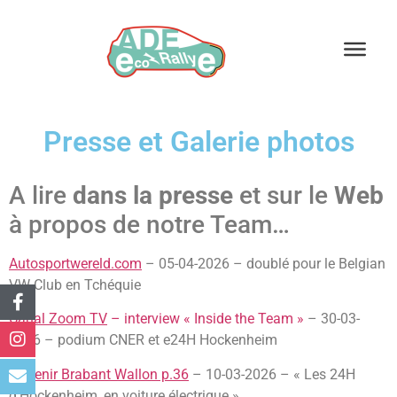
Presse et Galerie photos
A lire
dans la presse
et sur le
Web
à propos de notre Team…
Autosportwereld.com
– 05-04-2026 – doublé pour le Belgian
VW Club en Tchéquie
Canal Zoom TV
– interview « Inside the Team »
– 30-03-
2026 – podium CNER et e24H Hockenheim
L’Avenir Brabant Wallon p.36
– 10-03-2026 – « Les 24H
d’Hockenheim, en voiture électrique »